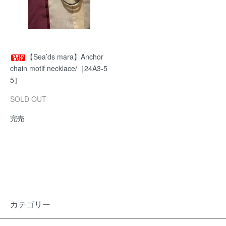
【Sea’ds mara】Anchor
chain motif necklace/［24A3-5
5］
SOLD OUT
完売
カテゴリー