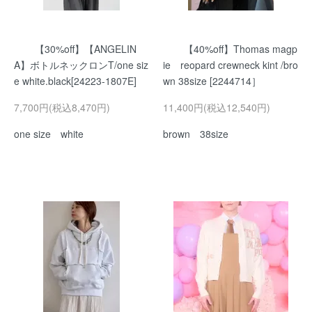
【30%off】【ANGELIN
【40%off】Thomas magp
A】ボトルネックロンT/one siz
ie reopard crewneck kint /bro
e white.black[24223-1807E]
wn 38size [2244714］
7,700円(税込8,470円)
11,400円(税込12,540円)
one size white
brown 38size