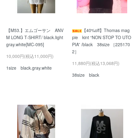
【M53.】エムゴーサン ANV
【40%off】Thomas mag
M LONG T-SHIRT/ black.light
pie kint “NON STOP TO UTO
gray.white[MC-095]
PIA” /black 38size ［225170
2］
10,000円(税込11,000円)
11,880円(税込13,068円)
1size black.gray.white
38size black