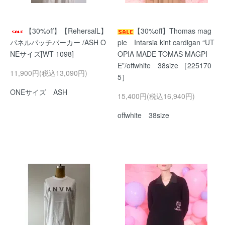
【30%off】【RehersalL】
【30%off】Thomas mag
パネルパッチパーカー /ASH O
pie Intarsia kint cardigan “UT
NEサイズ[WT-1098]
OPIA MADE TOMAS MAGPI
E”/offwhite 38size ［225170
11,900円(税込13,090円)
5］
ONEサイズ ASH
15,400円(税込16,940円)
offwhite 38size