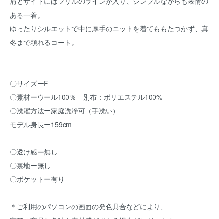
肩とサイドにはフリルのラインが入り、シンプルながらも表情の
ある一着。
ゆったりシルエットで中に厚手のニットを着てももたつかず、真
冬まで頼れるコート。
〇サイズーF
〇素材ーウール100％ 別布：ポリエステル100%
〇洗濯方法ー家庭洗浄可（手洗い）
モデル身長ー159cm
〇透け感ー無し
〇裏地ー無し
〇ポケットー有り
＊ご利用のパソコンの画面の発色具合などにより、